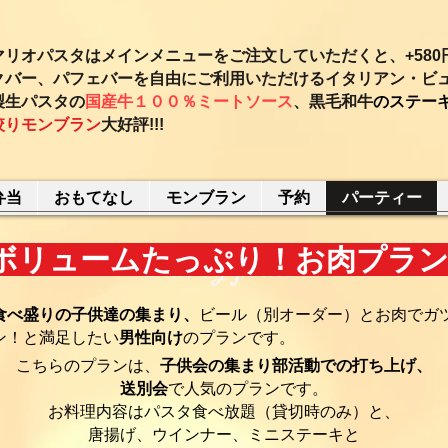
リオパスタはメインメニューをご注文していただくと、+580
クバー、パフェバーを自由にご利用いただけるイタリアン・ビ
製生パスタの
国産牛１００％ミートソース
、黒毛和牛
のステー
絞りモンブラン
大好評!!!
弁当
おもてなし
モンブラン
予約
パーティー
Party plan
リュームたっぷり！お肉プラ
食べ盛りの子供達の集まり、
ビール（別オーダー）とお肉でガ
ン！と満足したい
男性向け
のプランです。
こちらのプランは、
子供会の集まり部活動での打ち上げ、
送別会
で人気のプランです。
お料理内容はパスタ食べ放題（貸切時のみ）と、
唐揚げ、ウインナー、ミニステーキと