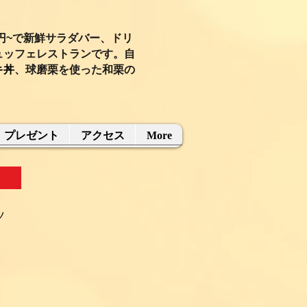
円~
で新鮮サラダバー、ドリ
ュッフェレストランです。自
キ丼
、球磨栗を使った和栗の
プレゼント
アクセス
More
ン
ツ