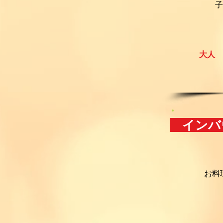
子
大人 
インバ
お料