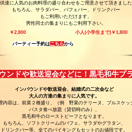
供達に人気のお肉料理の盛り合わせをご用意させて頂きました
もちろん、サラダバー、パフェバー、ドリンクバー
もご利用いただけます。
男性同士の集まりにもご利用下さい。
￥2,800​
小人(小学生まで)￥1,800​
​パーティー予約は
こちら
から
ウンドや歓送迎会などに！黒毛和牛
インバウンドや歓送迎会、結婚式の二次会など
大人の方達の集まりに人気です。
理内容は、前菜２種盛り、（例 野菜のテリーヌ、ブルスケッ
パスタ食べ放題（貸切時のみ）、
黒毛和牛のローストビーフとなります。
もちろん、ソフトクリームのパフェ、サラダやグラタン、
ドリンクバー等、全てのバイキングもセットのお値段です。