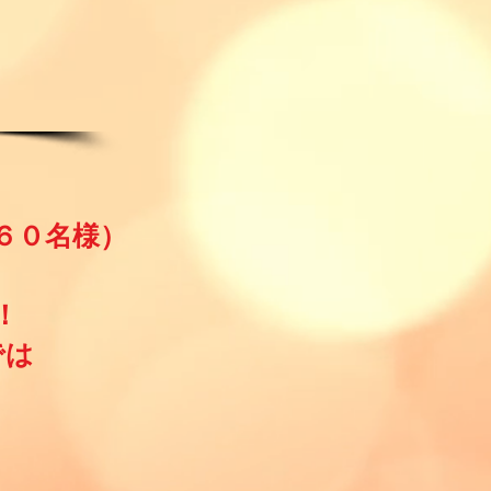
６０名様）
！
では