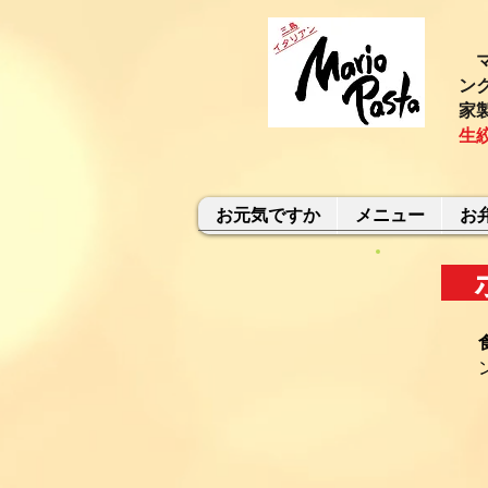
マ
ン
家
生
お元気ですか
メニュー
お
ボ