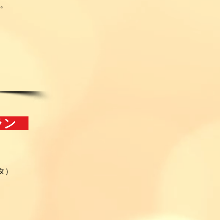
。
プラン
タ）