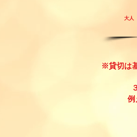
大人 
※貸切は
例