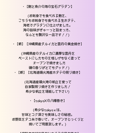
・【鮑と魚介の海の宝石グラタン】
(お刺身でも食べれる鮑を、
こちらもお刺身でも食べれる生ホタテ、
海老でグラタンに仕上げました。
海の旨味がぎゅーっと詰まった、
なんとも贅沢な一品です！！)
・【新】【沖縄県産タルイカと雲丹の黄金焼き】
(沖縄県産のタルイカに濃厚な雲丹を
ペーストにしたものを惜しげもなく塗って
オーブンで焼きました
磯の香りがとてもグッド！)
・【新】【北海道噴火湾産ホタテの照り焼き】
(北海道産噴火湾の帆立を使って
自家製照り焼きを作りました！
希少な帆立を堪能して下さい)
・【tokyoXの八幡巻き】
(希少なtokyoｘは、
甘味とコク深さも美味しさの秘密。
お野菜をタコ糸で巻いて、オーブンでじっくりと
焼いてご用意致します。)