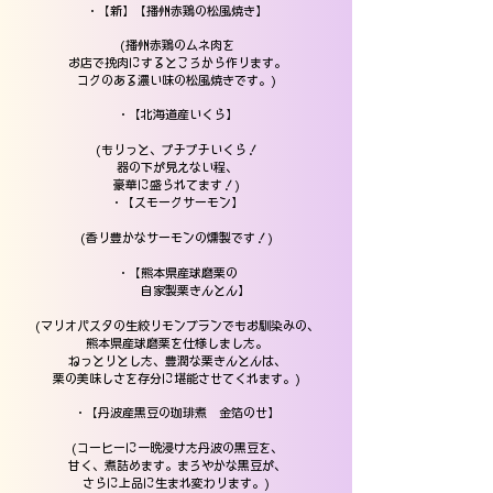
・【新】【播州赤鶏の松風焼き】
(播州赤鶏のムネ肉を
お店で挽肉にするところから作ります。
コクのある濃い味の松風焼きです。)
・【北海道産いくら】
(もりっと、プチプチいくら！
器の下が見えない程、
豪華に盛られてます！)
・【スモークサーモン】
(香り豊かなサーモンの燻製です！)
・【熊本県産球磨栗の
自家製栗きんとん】
(マリオパスタの生絞りモンブランでもお馴染みの、
熊本県産球磨栗を仕様しました。
ねっとりとした、豊潤な栗きんとんは、
栗の美味しさを
存分に堪能させてくれます。)
・【丹波産黒豆の珈琲煮 金箔のせ】
(コーヒーに一晩浸けた丹波の黒豆を、
甘く、煮詰めます。まろやかな黒豆が、
さらに上品に生まれ変わります。)