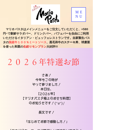
ME
NU
マリオパスタはメインメニューをご注文していただくと、+580
円~
で新鮮サラダバー、ドリンクバー、パフェバーを自由にご利用
いただけるイタリアン・ビュッフェレストランです。自家製生パス
タの
国産牛１００％ミートソース
、黒毛和牛
のステーキ丼
、球磨栗
を使った和栗の
生絞りモンブラン
大好評!!!
​２０２６年特選お節
さあ！
今年もこの時が
やって参りました！
本日は、
【2026年】
【マリオパスタ極上のおせち料理】
のお知らせです！(^o^)/
長文です！
「はじめてお節で感動した！」