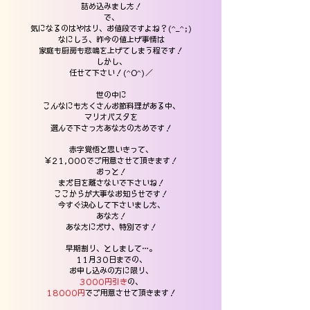
詰め込みました！
で、
気になるのはやはり、お値段ですよね？(^_^;)
なにしろ、昨今の値上げ事情は
家庭も厨房も悲鳴を上げてしまう程です！
しかし、
任せて下さい！(^O^)／
世の中に
こんなにもたくさんお節料理がある中、
マリオパスタを
選んで下さったあなたのためです！
赤字覚悟と思いきって、
￥21,000でご用意させて頂きます！
おっと！
まだ目を離さないで下さいね！
ここからが大事なお知らせです！
今すぐ決心して下さいました、
あなた！
あなたにだけ、特別です！
早期割り、としまして…。
11月30日までの、
お申し込みの方に限り、
3000円引き
の、
18000円
でご用意させて頂きます！