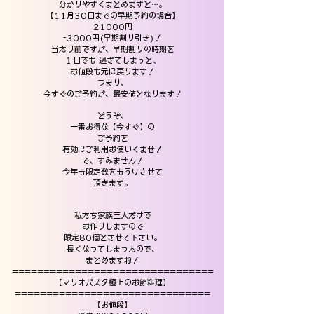
分かりやすくまとめますと…。
【11月30日までの早期予約の場合】
21000円
-3000円(早期割り引き)！
当たり前ですが、早期割りの時期を
１日でも 過ぎてしまうと、
お値段も元に戻ります！
つまり、
今すぐのご予約が、最安値となります！
どうぞ、
一番お得な【今すぐ】の
ご予約を
有効にご利用お使いくませ！
で、すみません！
今年も限定数をもうけさせて
頂きます。
私たち家族三人だけで
お作りしますので
限定80個とさせて下さい。
長くなってしまったので、
まとめますね！
================================
【マリオパスタ極上のお節料理】
===============================
【お値段】