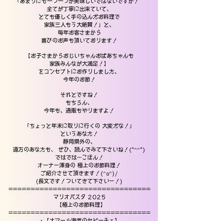
「あまりにも一つ一つが美味しいではないですか！
全てが丁寧に出来ていて、
とても優しく手の込んだお料理で
家族三人もう大絶賛！」と、
毎年お客さまから
喜びのお声も頂いております！
【お子さまからおじいちゃんおばあちゃんも
家族みんなが大満足！】
をコンセプトにお作りしました、
今年のお節！
それとですね！
もちろん、
今年も、通販もやりますよ！
「ちょっと年末に取りに行くの 大変だな！」
というあなた！
静岡県外の、
遠方のあなたも、 ぜひ、読んでみて下さいね！(*^^*)
ではでは…こほん！
オーナー渾身の 極上のお節料理！
ご紹介させて頂きます！(^o^)/
(長文です！ついてきて下さいー！)
================================
マリオパスタ 2025
【極上のお節料理】
================================
・【オマール海老のセビーチェ】