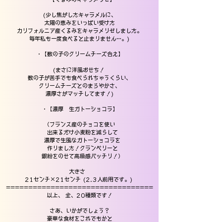
(少し焦がしたキャラメルに、
太陽の恵みをいっぱい受けた
カリフォルニア産くるみをキャラメリゼしました。
毎年私も一度食べると止まりません…。)
・【数の子のクリームチーズ合え】
(まさに洋風おせち！
数の子が苦手でも食べられちゃうくらい、
クリームチーズとのまろやかさ、
濃厚さがマッチしてます！)
・【濃厚 生ガトーショコラ】
（フランス産のチョコを使い
出来るだけ小麦粉を減らして
濃厚で生風なガトーショコラを
作りました！クランベリーと
銀紛をのせて高級感バッチリ！）
大きさ
21センチ×21センチ (2.3人前用です。)
=================================
以上、 全、20種類です！
さあ、いかがでしょう？
豪華な食材をこれでもかと