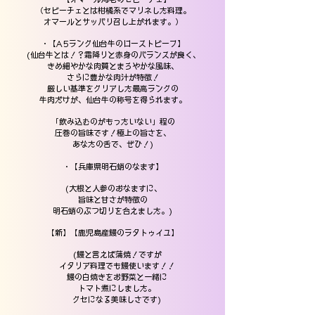
（セビーチェとは柑橘系でマリネした料理。
オマールとサッパり召し上がれます。）
・【A5ランク仙台牛のローストビーフ】
(仙台牛とは！？霜降りと赤身のバランスが良く、
きめ細やかな肉質とまろやかな風味、
さらに豊かな肉汁が特徴！
厳しい基準をクリアした最高ランクの
牛肉だけが、仙台牛の称号を得られます。
「飲み込むのがもったいない」程の
圧巻の旨味です！極上の旨さを、
あなたの舌で、ぜひ！)
・【兵庫県明石蛸のなます】
(大根と人参のおなますに、
旨味と甘さが特徴の
明石蛸のぶつ切りを合えました。)
【新】【鹿児島産鰻のラタトゥイユ】
(鰻と言えば蒲焼！ですが
イタリア料理でも鰻使います！！
鰻の白焼きをお野菜と一緒に
トマト煮にしました。
クセになる美味しさです)