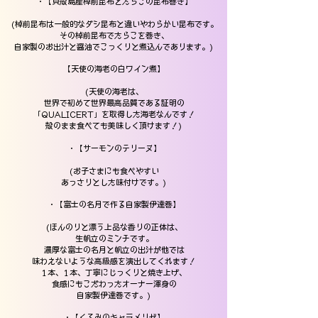
・【貝殻島産棹前昆布とたらこの昆布巻き
】
(棹前昆布は一般的なダシ昆布と違いやわらかい昆布です。
その棹前昆布でたらこを巻き、
自家製のお出汁と醤油でこっくりと煮込んであります。)
【天使の海老の白ワイン煮】
(天使の海老は、
世界で初めて世界最高品質である証明の
「QUALICERT」を取得した海老なんです！
殻のまま食べても美味しく頂けます！)
・【サーモンのテリーヌ】
(お子さまにも食べやすい
あっさりとした味付けです。)
・【富士の名月で作る自家製伊達巻】
(ほんのりと漂う上品な香りの正体は、
生帆立のミンチです。
濃厚な富士の名月と帆立の出汁が他では
味わえないような高級感を演出してくれます！
1本、1本、丁寧にじっくりと焼き上げ、
食感にもこだわったオーナー渾身の
自家製伊達巻です。)
・【くるみのキャラメリゼ】