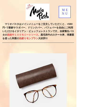
ME
NU
マリオパスタはメインメニューをご注文していただくと、+580
円~
で新鮮サラダバー、ドリンクバー、パフェバーを自由にご利用
いただけるイタリアン・ビュッフェレストランです。自家製生パス
タの
国産牛１００％ミートソース
、黒毛和牛
のステーキ丼
、球磨栗
を使った和栗の
生絞りモンブラン
大好評!!!