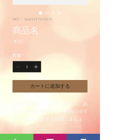
SKU： 364215375135191
商品名
価
￥20
格
数量
*
カートに追加する
商品の詳細を入力してください。あ
なたの商品の特徴やおすすめのポイ
ントをわかりやすく説明しましょ
う。